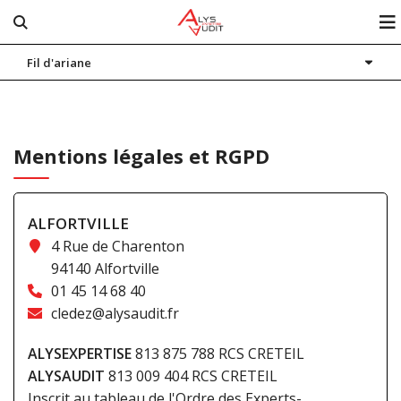
Fil d'ariane
Notre cabinet
Nos expertises
Actualités
Mentions légales et RGPD
Blog
Contact
ALFORTVILLE
4 Rue de Charenton
Espace client
94140 Alfortville
01 45 14 68 40
cledez@alysaudit.fr
ALYSEXPERTISE
813 875 788 RCS CRETEIL
ALYSAUDIT
813 009 404 RCS CRETEIL
Inscrit au tableau de l'Ordre des Experts-