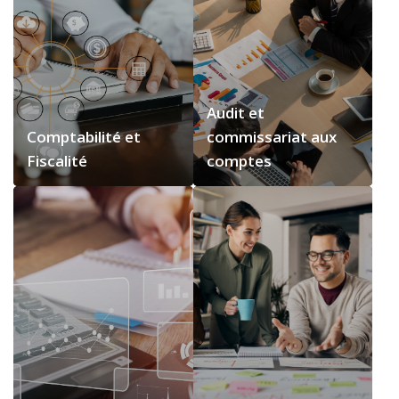
Audit et
Comptabilité et
commissariat aux
Fiscalité
comptes