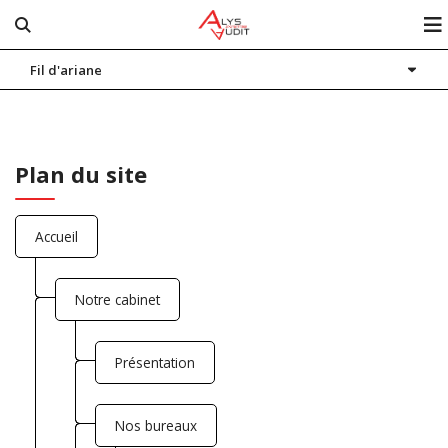
Fil d'ariane
Notre cabinet
Nos expertises
Actualités
Plan du site
Blog
Accueil
Contact
Espace client
Notre cabinet
Présentation
Nos bureaux